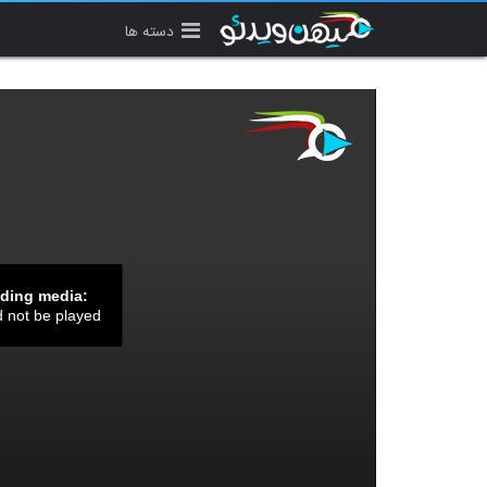
دسته ها
ading media:
d not be played