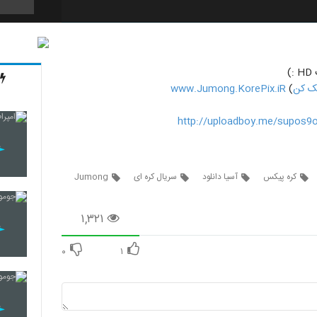
71
یک کن
)
www.Jumong.KorePix.iR
72
http://uploadboy.me/supos9
73
کره پیکس
آسیا دانلود
سریال کره ای
Jumong
۱,۳۲۱
74
۰
۱
75