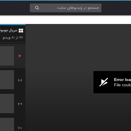
65
سریال جومو
66
۸۱
۶۷
از
ویدئو
Error lo
68
File coul
69
70