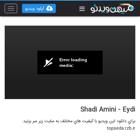
آپلود ویدیو
Toggle
vigation
Error loading
media:
Shadi Amini - Eydi
براي دانلود اين ويديو با کيفيت هاي مختلف به سايت زير سر بزنيد:
topseda.rzb.ir