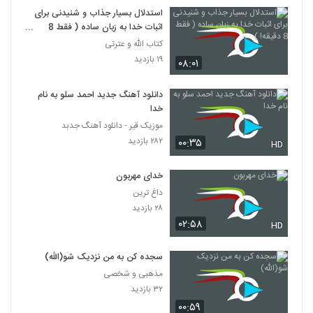
7
استدلال بسیار جذاب و شنیدنی برای
اثبات خدا به زبان ساده ( فقط 8
دقیقه! )
رزمایش بیت‌المقدس 28
کتاب الله و عترتی
۷۵۰ بازدید
۱۹ بازدید
۰۸:۰۱
8
دانلود آهنگ جدید احمد سلو به نام
نماهنگ «فریاد خدا»
خدا
۴۷۵ بازدید
9
موزیک قیر - دانلود آهنگ جدبد
۲۸۲ بازدید
۰۰:۳۵
HD
ماجرای ثروتمندترین شیعه تاریخ
۸۸۵ بازدید
10
خدای مهربون
داغ ترین
تصاویر هوایی از حرم امام حسین (ع) و بین
۲۸ بازدید
الحرمین
۰۲:۵۸
HD
11
۵۹۴ بازدید
سجده کن به من نزدیک شو(الله)
مذهبی و شخصی
۳۲ بازدید
۰۰:۵۹