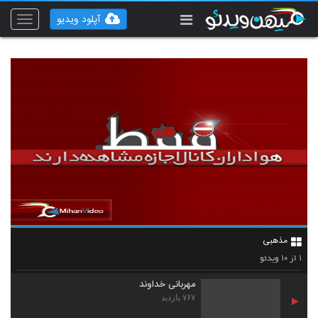
آپلود ویدیو
Toggle
vigation
مذهبی
۱۰
۱
از
ویدئو
مهربانی خداوند
۷۶۷ بازدید