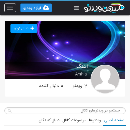
آپلود ویدیو
Toggle
vigation
دنبال کردن
اهنگ
Arshia
ویدئو
دنبال کننده
0
2
صفحه اصلی
ویدئوها
موضوعات کانال
دنبال کنندگان