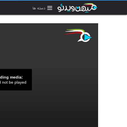
دسته ها
ading media:
d not be played