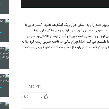
 فصل کهگیلویه وبویراحمد را باید استان هزار ویک آبشارهم نامید. آبشار هایی با
ت از خرمی و سبزی این دیار دارند.در دل جنگل های بلوط
شهرستان دنا ،سقوط بی نظیر آب منظره ای راشکل داده است که پرهیجان وتماشایی است.ریزش آب از ارتفاع 90متری، نسیمی
 تقسیم می کند. آبشاربهرام بیگی در ناحیه جنوبی رشته کوه دنا به
ن جاگرفته است. چهارمحال- سی سخت- آبشار- تاریخی- جاذبه
۸۴۶
۰
۰