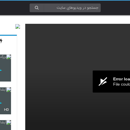
Error lo
File coul
HD