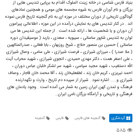
بنیاد فارس شناسی در خانه زینت الملوک اقدام به برپایی تندیس هایی از
بزرگان و نام آوران فارس به شیوه مجسمه های مومی و همچنین نمادهای
گوناگون تاریخی از دوران مختلف در موزه ای به نام گنجینه تاریخ فارس نموده
اند . در کنار تندیس های به نمایش درآمده در این موزه ، اطلاعاتی پیرامون
آن دوران و یا شخصیت ها ، ارائه شده است . از جمله این تندیس ها می
توان به تندیس شاپور ساسانی ، سیبویه ، سعدی ، باربد ( موسیقیدان دوره
ساسانی ) حسین بن منصور حلاج ، شیخ روزبهان ، بابا فغانی ، صدرالمتالهین
( ملا صدرا ) ، میرزای شیرازی ، فرصت شیرازی ، علی سامی ، وصال شیرازی
، علی اصغر همت ، دکتر مهدی حمیدی ، انجوی شیرازی ، شهید محراب آیت
الله دستغیب ، شهید مجید سپاسی ، شهید سر لشکر خلبان عباس دوران ،
احمد نیریزی ، کریم خان زند ، لطفعلیخان زند ، آقا محمد خان قاجار ، وصاف
شیرازی و..... اشاره نمود . شیراز از سپیده دم تاریخ ، وارث و نگهدارنده
فرهنگ و تمدن کهن ایران زمین به شمار می آمده است . وجود یادمان های
فرهنگی و تاریخی و آرامگاه بزرگان نامی ایران…
گردشگری
گنجینه های فارس
فارس
گنجینه
۵۸۵