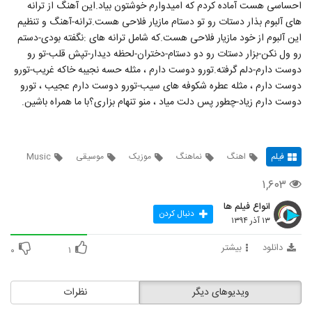
احساسی هست آماده کردم که امیدوارم خوشتون بیاد.این آهنگ از ترانه
های آلبوم بذار دستات رو تو دستام مازیار فلاحی هست.ترانه-آهنگ و تنظیم
این آلبوم از خود مازیار فلاحی هست.که شامل ترانه های :نگفته بودی-دستم
رو ول نکن-بزار دستات رو دو دستام-دختران-لحظه دیدار-تپش قلب-تو رو
دوست دارم-دلم گرفته.تورو دوست دارم ، مثله حسه نجیبه خاکه غریب-تورو
دوست دارم ، مثله عطره شکوفه های سیب-تورو دوست دارم عجیب ، تورو
دوست دارم زیاد-چطور پس دلت میاد ، منو تنهام بزاری؟با ما همراه باشین.
فیلم
اهنگ
نماهنگ
موزیک
موسیقی
Music
۱,۶۰۳
انواع فیلم ها
دنبال کردن
۱۳ آذر ۱۳۹۴
دانلود
بیشتر
۰
۱
ویدیوهای دیگر
نظرات