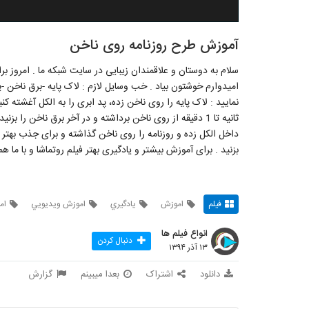
آموزش طرح روزنامه روی ناخن
سلام به دوستان و علاقمندان زیبایی در سایت شبکه ما . امروز ب
امیدوارم خوشتون بیاد . خب وسایل لازم : لاک پایه -برق ناخن -
ثانیه تا 1 دقیقه از روی ناخن برداشته و در آخر برق ناخن 
داخل الکل زده و روزنامه را روی ناخن گذاشته و برای جذب بهتر د
بزنید . برای آموزش بیشتر و یادگیری بهتر فیلم روتماشا و با ما هم
فیلم
اموزش
يادگيري
اموزش ويديويي
ام
انواع فیلم ها
دنبال کردن
۱۳ آذر ۱۳۹۴
دانلود
اشتراک
بعدا میبینم
گزارش