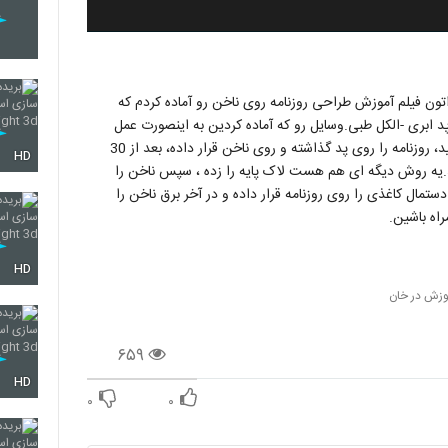
راتون فیلم آموزش طراحی روزنامه روی ناخن رو آماده کردم که
پد ابری -الکل طبی.وسایل رو که آماده کردین به اینصورت عمل
نمایید : لاک پایه را روی ناخن زده، پد ابری را به الکل آغشته کنید، روزنامه را روی پد گذاشته و روی ناخن قرار داده، بعد از 30
HD
را بزنید.یه روش دیگه ای هم هست لاک پایه را زده ، سپس ناخن را
ستمال کاغذی را روی روزنامه قرار داده و در آخر برق ناخن را
راه باشین.
HD
وزش در خان
۶۵۹
HD
۰
۰