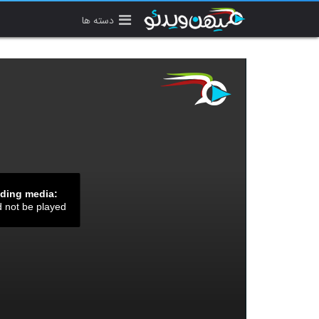
دسته ها
ading media:
d not be played