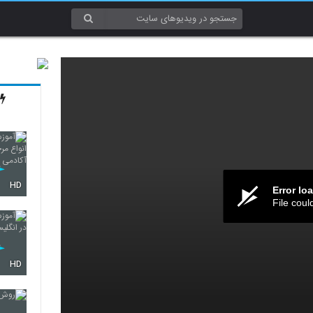
HD
Error lo
File coul
HD