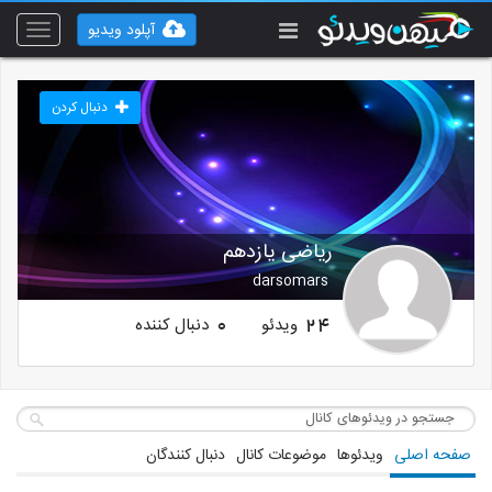
آپلود ویدیو
Toggle
vigation
دنبال کردن
ریاضی یازدهم
darsomars
ویدئو
دنبال کننده
0
24
صفحه اصلی
ویدئوها
موضوعات کانال
دنبال کنندگان