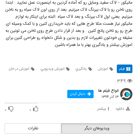
مانیکور – لاک سفید.وسایل رو که آماده کردین به اینصورت عمل نمایید : ابتدا
روی ناخن رو با لاک بیرنگ لاک میزنیم .بعد از روی اون لاک سیاه رو به ناخن
میزنیم. یعنی اول لاک بیرنگ و بعد لاک سیاه .البته برای اینکار به لوازم
مانیکور نیاز هست.مثلا طرح هایی که باید خریداری کنین و با کمک وسیله ای
طرح رو رو ناخن پانچ کنین . و بعد از قرار دادن طرح روی ناخن می تونین به
سلیقه ی خودتون تغییرات لازم رو بدین و شکل دلخواه رو طراحی کنین.برای
اموزش بیشتر و یادگیری بهتر با ما همراه باشین.
فیلم
اموزش
يادگيري
اموزش ويديويي
اموزش در خان
۳۴۹
انواع فیلم ها
دنبال کردن
۱۳ آذر ۱۳۹۴
دانلود
بیشتر
۰
۰
ویدیوهای دیگر
نظرات