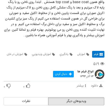
واقع همون base coat و top coat هستش . ابتدا روی ناخن رو با رنگ
پایه لاک میزنیم و بعد با رنگ مشکی کامل روی ناخن رو لاک میزنیم.از رنگ
اکریل صورتی برای قسمت پایین ناخن و از مخلوط اکلیل سفید و صورتی
برای طراحی گل در همون قسمت استفاده می کنیم.از رنگ سبز برای کشیدن
برگ و مخلوط اکلیل سبز و سفید برای داخل برگ استفاده می کنیم. و در
نهایت تثبیت کننده روی ناخن رو می پوشونیم. بهتره فیلم رو تماشا کنین .برای
اموزش بیشتر و یادگیری بهتر با فیلم آموزشی همراه ما باشین .
فیلم
اموزش
يادگيري
اموزش ويديويي
اموزش در خان
۵۱۹
انواع فیلم ها
دنبال کردن
۱۳ آذر ۱۳۹۴
دانلود
بیشتر
۰
۰
ویدیوهای دیگر
نظرات