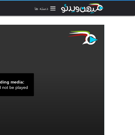
دسته ها
ading media:
d not be played