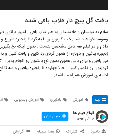
بافت گل پیچ دار قلاب بافی شده
سلام به دوستان و علاقمندان به هنر قلاب بافی . امروز براتون طر
وسوسه خواهید شد . خب کارتون رو با یه گره یا زنجیره شروع و م
دادم و در فیلم هم کامل مشخص هست . بدون اینکه نخ بگیرین قل
زنجیره ببافین و دوباره از همون گردی رد کنین و بافت کنین و به
می بافین و برای باقی همون بدون نخ بافتتون رو انجام بدین . تا 
گردیتون رو تکمیل کنین . حالا چهارده تا زنجیره ببافین و سه تا ن
ادامه ی آموزش همراه ما باشید.
فیلم
اموزش
يادگيري
اموزش ويديويي
ام
انواع فیلم ها
دنبال کردن
۱۳ آذر ۱۳۹۴
دانلود
اشتراک
بعدا میبینم
گزارش