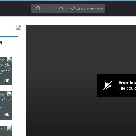
HD
Error lo
File coul
HD