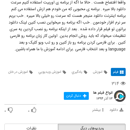
واقعا افتضاح هست . حالا ما اگه از برنامه ی اوربیت استفاده کنیم سرعت
دانلود بالا میره . برنامه ی محبوبی که من خودم هم ازش استفاده می کنم
برنامه اینترنت دانلود منیجر هست که سرعت رو خیلی بالا میبره . خب بریم
سر نرم افزار خودمون . خب اگه برنامه رو میخواین نصب کنین لینک دانلود
براتون تو فیلم قرار داده شده . بعد از اینکه برنامه رو نصب کردین یه سری
تنظیمات میخواد که باید روش انجام بدین. اولین کار زبان برنامه رو فارسی
کنین . برای فارسی کردن برنامه رو باز کنین و رو تب ویو کلیک و بعد
language و بعد انتخاب فارسی .برای ادامه آموزش با ما همراه باشین.
فیلم
اموزش
يادگيري
اموزش ويديويي
اموزش در خان
۳۱۴
انواع فیلم ها
دنبال کردن
۱۳ آذر ۱۳۹۴
دانلود
بیشتر
۰
۰
ویدیوهای دیگر
نظرات