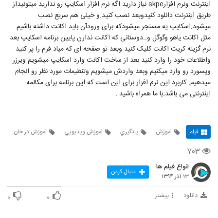
اینترنت ونرم افزارskpe نیاز دارید.اگه نرم افزار اسکایپ رو ندارید میتونیداز
طریق اینترنت دانلود کنیدوبعد نصب کنید.و خیلی هم سریع نصب
میشود.اسکایپ یه مسنجر میشودکه برای ورودآن باید اکانت داشته باشیم
مثل اکانت یاهو وگوگل و..دوستانی که اکانت ندارن پایین برنامه اسکایپ بعد
نرم گزینه کریت اکانت کلیک کنید وبعد تو صفحه ای که میاد فرم را پر کنید
واطلاعات خود را وارد کنید.بعد از ساخت اکانت وارد اسکایپ میشویم ویرزر
وپسورد رو وارد میکنیم وبعد واردش میشویم وتنظیمات مورد نظر رو انجام
میدهیم. کاربرد این نرم افزار برای این است که این برنامه برای مکالمه
اینترنتی می باشد.با ما همراه باشید .
فیلم
اموزش
يادگيري
اموزش ويديويي
اموزش در خان
۷۰۳
انواع فیلم ها
دنبال کردن
۱۳ آذر ۱۳۹۴
دانلود
بیشتر
۰
۰