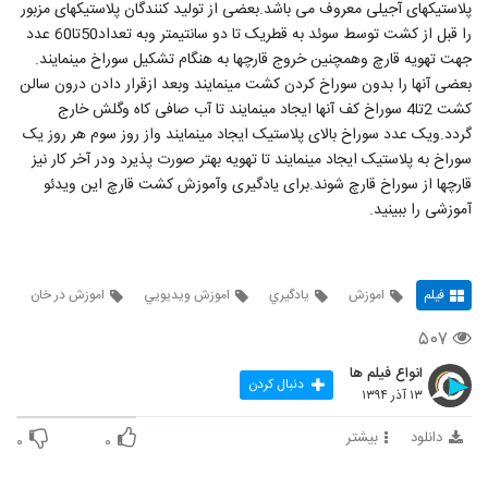
پلاستیکهای آجیلی معروف می باشد.بعضی از تولید کنندگان پلاستیکهای مزبور
را قبل از کشت توسط سوئد به قطریک تا دو سانتیمتر وبه تعداد50تا60 عدد
جهت تهویه قارچ وهمچنین خروج قارچها به هنگام تشکیل سوراخ مینمایند.
بعضی آنها را بدون سوراخ کردن کشت مینمایند وبعد ازقرار دادن درون سالن
کشت 2تا4 سوراخ کف آنها ایجاد مینمایند تا آب صافی کاه وگلش خارج
گردد.ویک عدد سوراخ بالای پلاستیک ایجاد مینمایند واز روز سوم هر روز یک
سوراخ به پلاستیک ایجاد مینمایند تا تهویه بهتر صورت پذیرد ودر آخر کار نیز
قارچها از سوراخ قارچ شوند.برای یادگیری وآموزش کشت قارچ این ویدئو
آموزشی را ببینید.
فیلم
اموزش
يادگيري
اموزش ويديويي
اموزش در خان
۵۰۷
انواع فیلم ها
دنبال کردن
۱۳ آذر ۱۳۹۴
دانلود
بیشتر
۰
۰