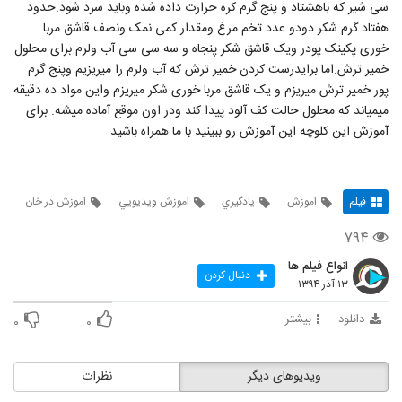
سی شیر که باهشتاد و پنج گرم کره حرارت داده شده وباید سرد شود.حدود
هفتاد گرم شکر دودو عدد تخم مرغ ومقدار کمی نمک ونصف قاشق مربا
خوری پکینک پودر ویک قاشق شکر پنجاه و سه سی سی آب ولرم برای محلول
خمیر ترش.اما برایدرست کردن خمیر ترش که آب ولرم را میریزیم وپنج گرم
پور خمیر ترش میریزم و یک قاشق مربا خوری شکر میریزم واین مواد ده دقیقه
میمیاند که محلول حالت کف آلود پیدا کند ودر اون موقع آماده میشه. برای
آموزش این کلوچه این آموزش رو ببینید.با ما همراه باشید.
فیلم
اموزش
يادگيري
اموزش ويديويي
اموزش در خان
۷۹۴
انواع فیلم ها
دنبال کردن
۱۳ آذر ۱۳۹۴
دانلود
بیشتر
۰
۰
ویدیوهای دیگر
نظرات