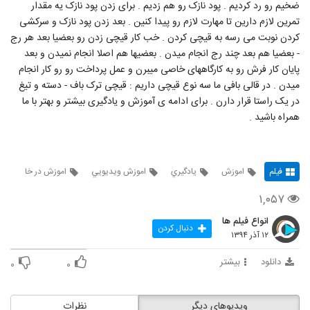
ضخیم رو رد کردیم . پود نازک رو هم زدیم . برای زدن پود نازک یه مقدار
تمرین لازم دارین تا مهارت لازم رو پیدا کنین . بعد زدن پود نازک و سرکشی
کردن نوبت می رسه به قیچی کردن . خب کار قیچی زدن رو بعضیا بعد هر رج
- بعضیا هم بعد چند رج انجام میدن . بعضیها هم اصلا انجام نمیدن و بعد
پایان کار فرش رو به کارگاههای خاصی میبرن و عمل پرداخت رو رو کار انجام
میدن . در قالی بافی ما سه نوع قیچی داریم : قیچی ترک باف - دسته و تیغ
در یک راستا قرار دارن . برای ادامه ی آموزش و یادگیری بیشتر و بهتر با ما
همراه باشید .
فیلم
اموزش
يادگيري
اموزش ويديويي
اموزش در خا
۱,۰۵۷
انواع فیلم ها
دنبال کردن
۱۲ آذر ۱۳۹۴
دانلود
بیشتر
۰
۰
ویدیوهای دیگر
نظرات