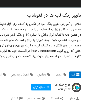
تغییر رنگ لب ها در فتوشاپ
جدیدی را با نام lips ایجاد نمایید . با ابزار زوم قس
حالی که روی گزینه e / saturation
نظر قرار دهید . در ادامه برای درک بهتر توضیحات و یادگیری بهتر 
فیلم
اموزش
يادگيري
اموزش ويديويي
ام
انواع فیلم ها
دنبال کردن
۱۲ آذر ۱۳۹۴
دانلود
اشتراک
بعدا میبینم
گزارش