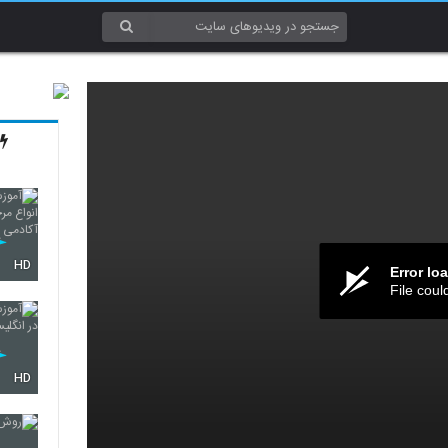
HD
Error lo
File coul
HD