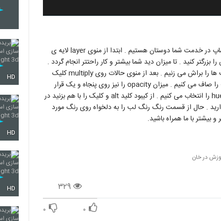
سلام . با آموزش تغییر رنگ لب در عکس به کمک نرم افزار فتوشاپ در خدمت شما دوستان هستیم . ابتدا از منوی layer لایه ی
مت لب عکس را بزرگتر کنید . تا میزان دید شما بیشتر و کار راحتتر انجام گردد .
در همان لایه با کمک ابزار براش با اندازه 10 و رنگ قرمز تیره لب ها را براش می زنیم . بعد از منوی حالات روی multiply کلیک
HD
می کنیم تا انتخاب شود . بعد دوباره با براش قسمت های ناصاف را صاف می کنیم . میزان opacity را نیز روی پنجاه و یک قرار
دهید . بر روی شکل دایره کلیک کرده و گزینه ی hue / saturation را انتخاب می کنیم . از کیبود کلید alt و کلیک را با هم بزنید در
hu در قسمت لایه ها قرار دارید . حال از قسمت رنگ رنگ لب را به دلخواه روی رنگ مورد
و بیشتر با ما همراه باشید.
HD
وزش در خان
۳۲۹
HD
۰
۰