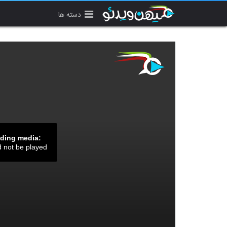
دسته ها
ading media:
d not be played