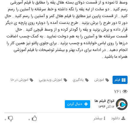
وسط تا نموده و از قسمت دولای بسته هلال یقه را مطابق با فیلم آمورشی
رسم کنید . دو سانت از لبه یقه را نگه داشته و خط سرشانه با آستین را رسم
کنید . از قسمت پایین نیز مطابق با فیلم هلال کمر و آستین را رسم کنید . حال
دور تا دور طرح را برش بزنید . طرح بدست آمده را دوباره روی پارچه ی دیگر
قرار داده و برش بزنید و یقه را گودتر کرده و از وسط قیچی کنید . حال
قسمت سرشانه ها و آستین را به هم دوخت نمایید . به کمک چسب اضافت
درزها را روی لباس خوابانده و چسب بزنید . برای جلوی پالتو نیز همین کار را
انجام دهید . در ادامه برای درک بهتر و بیشتر توضیحات با فیلم آموزشی
همراه ما باشید .
فیلم
اموزش
يادگيري
اموزش ويديويي
اموزش در خا
۷۶۱
انواع فیلم ها
دنبال کردن
۱۲ آذر ۱۳۹۴
دانلود
بیشتر
۰
۰