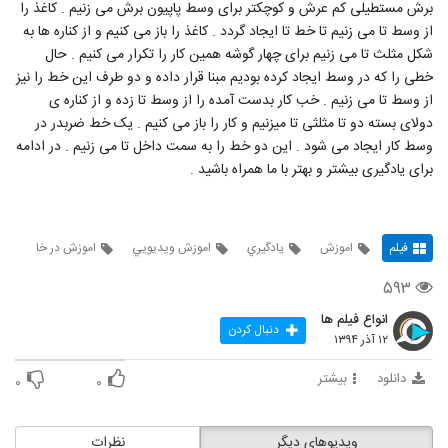
برش مستطیلی کم عرش و کوچکتر برای وسط پاپیون برش می زنیم . کاغذ را
از وسط تا می زنیم تا خط تا ایجاد گردد . کاغذ را باز می کنیم و از کناره ها به
شکل مثلث تا می زنیم برای چهار گوشه همین کار را تکرار می کنیم . حال
خطی را که در وسط ایجاد کرده بودیم مبنا قرار داده و دو طرف این خط را نیز
از وسط تا می زنیم . خب کار بدست آمده را از وسط تا زده و از کناره ی
دولای بسته دو تا مثلثی تا میزنیم و کار را باز می کنیم . یک خط ضربدر در
وسط کار ایجاد می شود . این دو خط را به سمت داخل تا می زنیم . در ادامه
برای یادگیری بیشتر و بهتر با ما همراه باشید .
فیلم
اموزش
يادگيري
اموزش ويديويي
اموزش در خا
۵۹۳
انواع فیلم ها
دنبال کردن
۱۲ آذر ۱۳۹۴
دانلود
بیشتر
۰
۰
ویدیوهای دیگر
نظرات