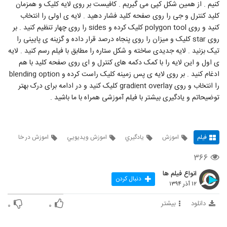
کنیم . از همین شکل کپی می گیریم . کافیست بر روی لایه کلیک و همزمان
کلید کنترل و جی را روی صفحه کلید فشار دهید . لایه ی اولی را انتخاب
کنید و روی polygon tool کلیک کرده و sides را روی چهار تنظیم کنید . بر
روی star کلیک و میزان را روی پنجاه درصد قرار داده و گزینه ی پایینی را
تیک بزنید . لایه جدیدی ساخته و شکل ستاره را مطابق با فیلم رسم کنید . لایه
ی اول و این لایه را با کمک دکمه های کنترل و ای روی صفحه کلید با هم
ادغام کنید . بر روی لایه ی پس زمینه کلیک راست کرده و blending option
را انتخاب و روی gradient overlay کلیک کنید و در ادامه برای درک بهتر
توضیحاتم و یادگیری بیشتر با فیلم آموزشی همراه با ما باشید .
فیلم
اموزش
يادگيري
اموزش ويديويي
اموزش در خا
۳۶۶
انواع فیلم ها
دنبال کردن
۱۲ آذر ۱۳۹۴
دانلود
بیشتر
۰
۰