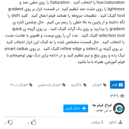
hue/saturation را انتخاب کنید . Saturation را روی منفی صد و
lightness را روی مثبت صد تنظیم کنید. در قسمت ابزار بر روی gradient
tool کلیک کنید . تنظیمات مربوطه را همانند فیلم اعمال کنید . کلید shift را
نگه داشته و از پایین به بالا خطی را رسم می کنیم . حال چشمی کناره ی
gradient را بردارید و روی بک گراند کلیک کنید . بر روی گزینه ی quick
selection tool کلیک کنید . عدد آن را روی بیست و قلموی با علامت مثبت
را انتخاب کنید . حال قسمت مشخص شده را به کمک این ابزار انتخاب کنید
. بر روی گزینه ی select و refine edge کلیک کنید . بر روی smart radius
تیک زده و روی پنج و نیم تنظیم کنید و در ادامه برای درک بهتر توضیحاتم با
فیلم آموزشی همراه با ما باشید .
فیلم
اموزش
يادگيري
اموزش ويديويي
اموزش در خا
۳۴۹
انواع فیلم ها
دنبال کردن
۱۲ آذر ۱۳۹۴
دانلود
بیشتر
۰
۰