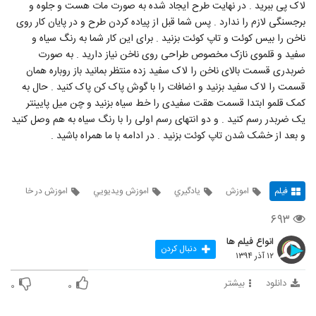
لاک پی ببرید . در نهایت طرح ایجاد شده به صورت مات هست و جلوه و
برجسنگی لازم را ندارد . پس شما قبل از پیاده کردن طرح و در پایان کار روی
ناخن را بیس کوئت و تاپ کوئت بزنید . برای این کار شما به رنگ سیاه و
سفید و قلموی نازک مخصوص طراحی روی ناخن نیاز دارید . به صورت
ضربدری قسمت بالای ناخن را لاک سفید زده منتظر بمانید باز روباره همان
قسمت را لاک سفید بزنید و اضافات را با گوش پاک کن پاک کنید . حال به
کمک قلمو ابتدا قسمت هقت سفیدی را خط سیاه بزنید و چن میل پایینتر
یک ضربدر رسم کنید . و دو انتهای رسم اولی را با رنگ سیاه به هم وصل کنید
و بعد از خشک شدن تاپ کوئت بزنید . در ادامه با ما همراه باشید .
فیلم
اموزش
يادگيري
اموزش ويديويي
اموزش در خا
۶۹۳
انواع فیلم ها
دنبال کردن
۱۲ آذر ۱۳۹۴
دانلود
بیشتر
۰
۰