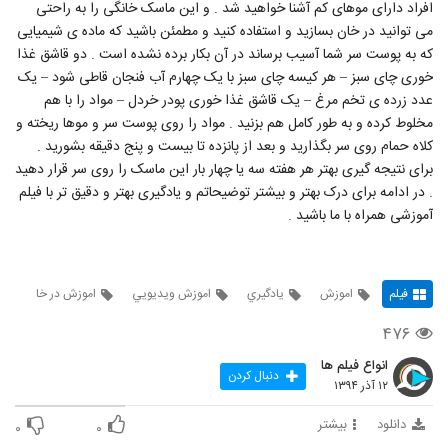
افراد دارای موهای کم آشنا خواهید شد . و این ماسک خانگی را به راحتی
می توانید در خان بسازید و استفاده کنید و مطمئن باشید که ماده ی شیمیایی
که به پوست سر شما آسیب برساند در آن بکار برده نشده است . دو قاشق غذا
خوری چای سبز – هر کیسه چای سبز با یک چهارم آب فنجان قاطی شود – یک
عدد زرده ی تخم مرغ – یک قاشق غذا خوری پودر خردل – مواد را با هم
مخلوط کرده و به طور کامل هم بزنید . مواد را روی پوست سر و موها ریخته و
کلاه حمام روی سر بگذارید و بعد از پانزده تا بیست و پنج دقیقه بشورید .
برای نتیجه گیری بهتر هر هفته سه یا چهار بار این ماسک را روی سر قرار دهید
. در ادامه برای درک بهتر و بیشتر توضیحاتم و یادگیری بهتر و دقیق تر با فیلم
آموزشی همراه با ما باشید .
فیلم
اموزش
يادگيري
اموزش ويديويي
اموزش در خا
۴۷۶
انواع فیلم ها
دنبال کردن
۱۲ آذر ۱۳۹۴
دانلود
بیشتر
۰
۰