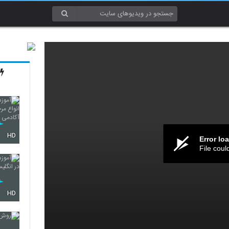
HD
Error lo
File coul
HD