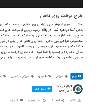
طرح درخت روی ناخن
سلام . از سری آموزش های طراحی روی ناخن در خدمت شما عزی
ناخن آشنا خواهید شد . در واقع ترسیم زیبایی از درخت های فصل
طرح زیبا شما نیاز دارید به رنگ های زرد – لاک رنگ سبز – لاک
مخصوص طراحی روی ناخن . ابتدا روی ناخن ها را یکی در میان رن
خشک شدن به صورت اریب چسبی در وسط ناخن زده و یک سمت آن
به ای لاک زده و چسب را جدا کنید . حالا تنه ی درخت ما روی ه
طراحی ساقه ی درخت شاخه های آن را نیز رسم و در نهایت روی ناخ
فیلم
اموزش
يادگيري
اموزش ويديويي
ام
انواع فیلم ها
دنبال کردن
۱۲ آذر ۱۳۹۴
دانلود
اشتراک
بعدا میبینم
گزارش