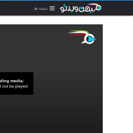
دسته ها
ading media:
d not be played