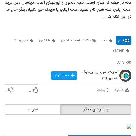
مکه در قبضه نا اهلان است، کعبه دلخون ز ابوجهلان است، دینشان دین یزید
است اینان، قبله شان کاخ سفید است اینان، یا سیَّدنا، خیرالانبیاء، بنگر حال ما،
در این فتنه ها ...
فیلم
مکه
مکه در قبضه نا اهلان
نا اهلان
یمن و غزه
Yamen
۸۱۷
سایت تفریحی نیوجوک
دنبال کردن
۰۸ مهر ۱۳۹۴
دانلود
بیشتر
۰
۰
ویدیوهای دیگر
نظرات