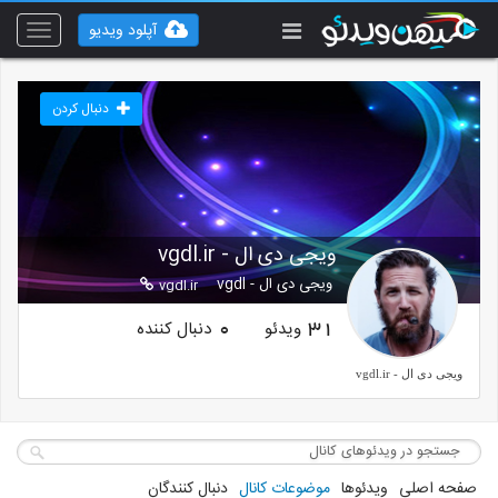
آپلود ویدیو
Toggle
vigation
دنبال کردن
ویجی دی ال - vgdl.ir
ویجی دی ال - vgdl
vgdl.ir
ویدئو
دنبال کننده
0
31
ویجی دی ال - vgdl.ir
https://vgdl.ir/
صفحه اصلی
ویدئوها
موضوعات کانال
دنبال کنندگان