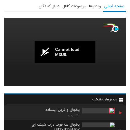
صفحه اصلی
ویدئوها
موضوعات کانال
دنبال کنندگان
Cannot load
M3U8:
ویدیوهای منتخب
یخچال و فریزر ایستاده
۲۰ بازدید
یخچال سه فوت درب شیشه ای
09128399762