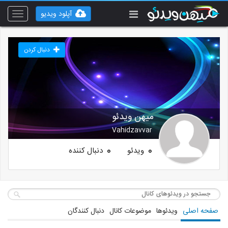
آپلود ویدیو
Toggle
vigation
دنبال کردن
میهن ویدئو
Vahidzavvar
ویدئو
دنبال کننده
0
0
صفحه اصلی
ویدئوها
موضوعات کانال
دنبال کنندگان