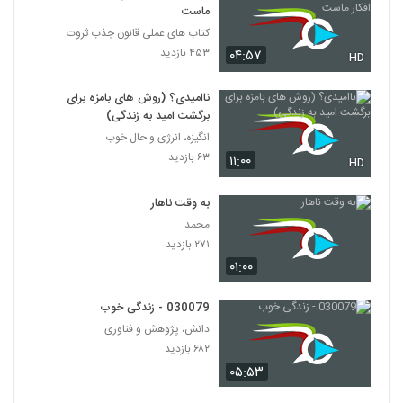
۴۹۶ بازدید
ماست
103
کتاب های عملی قانون جذب ثروت
۴۵۳ بازدید
۰۴:۵۷
030104 - منطق سری اول
HD
۴۴۷ بازدید
104
ناامیدی؟ (روش های بامزه برای
برگشت امید به زندگی)
030105 - منطق سری اول
انگیزه، انرژی و حال خوب
۴۴۲ بازدید
105
۶۳ بازدید
۱۱:۰۰
HD
030106 - منطق سری اول
به وقت ناهار
۴۴۶ بازدید
محمد
106
۲۷۱ بازدید
۰۱:۰۰
030107 - منطق سری اول
۵۳۱ بازدید
107
030079 - زندگی خوب
دانش، پژوهش و فناوری
030108 - منطق سری اول
۶۸۲ بازدید
۴۹۲ بازدید
۰۵:۵۳
108