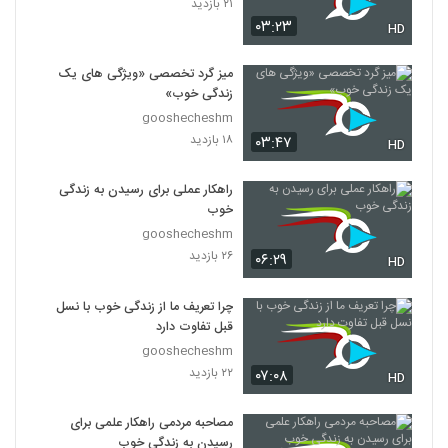
۲۱ بازدید
030092 - منطق سری اول
۰۳:۲۳
HD
۵۱۸ بازدید
92
میز گرد تخصصی «ویژگی های یک
030093 - منطق سری اول
زندگی خوب»
۵۱۵ بازدید
gooshecheshm
93
۱۸ بازدید
۰۳:۴۷
HD
030094 - منطق سری اول
۴۸۵ بازدید
راهکار عملی برای رسیدن به زندگی
94
خوب
gooshecheshm
030095 - منطق سری اول
۲۶ بازدید
۰۶:۲۹
HD
۵۶۲ بازدید
95
چرا تعریف ما از زندگی خوب با نسل
030096 - منطق سری اول
قبل تفاوت دارد
۴۸۶ بازدید
gooshecheshm
96
۲۲ بازدید
۰۷:۰۸
HD
030097 - منطق سری اول
مصاحبه مردمی راهکار علمی برای
۴۷۱ بازدید
97
رسیدن به زندگی خوب