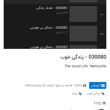
030081 - هدف زندگی
۷۱۵ بازدید
81
030082 - مشکل بی هویتی
۶۰۲ بازدید
82
030083 - مشکل بی هویتی
۶۰۴ بازدید
83
030080 - زندگی خوب
The Good Life: Nietzsche
030084 - فلسفه ریاضی
۵۵۸ بازدید
84
آموزشی
D005 - فلسفه و منطق (Philosophy & Logic)
030085 - فلسفه ریاضی
۶۷۹ بازدید
85
زندگی خوب
نیچه
۶۴۵
030086 - فلسفه ریاضی