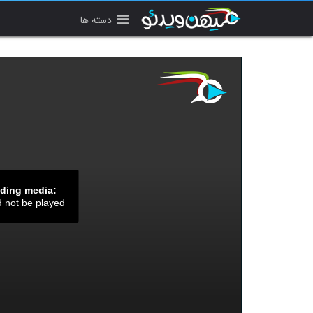
دسته ها
ading media:
d not be played