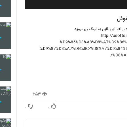
نوئل
ی اف این فایل به لینک زیر بروید
http://usof
%D9%85%D8%A8%D8%A7%D9%86%
%D9%87%D8%A7%DB%8C-%D8%A7%D9%84%
%D8%A
۲۵۳
۰
۰