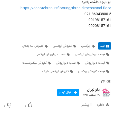
نیز توجه داشته باشید.
https://decotehran.ir/flooring/three-dimensional-floor
021-86043800-5
09198157161
09208157161
فیلم
اپوکسی
کفپوش اپوکسی
کفپوش سه بعدی
قیمت دیوارپوش اپوکسی
نصب دیوارپوش اپوکسی
قیمت دیوارپوش
نصب دیوارپوش
کفپوش میکروسمنت
قیمت کفپوش اپوکسی
کفپوش اپوکسی شیک
۲۴
دکو تهران
دنبال کردن
۱۹ اسفند ۱۴۰۰
دانلود
بیشتر
۰
۰