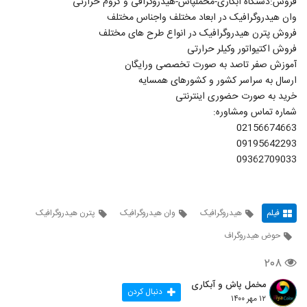
فروش:دستگاه آبکاری-مخملپاش-هیدروگرافی و کروم حرارتی
وان هیدروگرافیک در ابعاد مختلف واجناس مختلف
فروش پترن هیدروگرافیک در انواع طرح های مختلف
فروش اکتیواتور وکیلر حرارتی
آموزش صفر تاصد به صورت تخصصی ورایگان
ارسال به سراسر کشور و کشورهای همسایه
خرید به صورت حضوری اینترنتی
شماره تماس ومشاوره:
02156674663
09195642293
09362709033
فیلم
هیدروگرافیک
وان هیدروگرافیک
پترن هیدروگرافیک
حوض هیدروگراف
۲۰۸
مخمل پاش و آبکاری
دنبال کردن
۱۲ مهر ۱۴۰۰