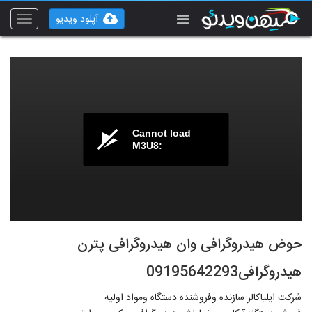
آپلود ویدیو
Toggle
vigation
Cannot load
M3U8:
حوض هیدروگرافی وان هیدروگرافی پترن
هیدروگرافی09195642293
شرکت ایلیاکالر سازنده وفروشنده دستگاه ومواد اولیه