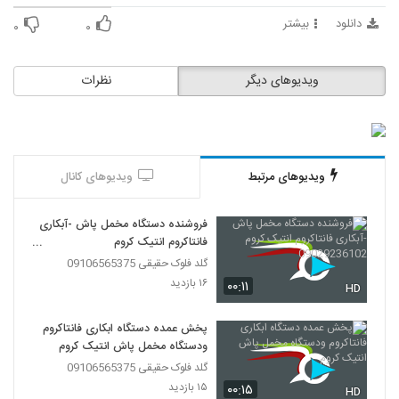
دانلود
بیشتر
۰
۰
ویدیوهای دیگر
نظرات
ویدیوهای مرتبط
ویدیوهای کانال
فروشنده دستگاه مخمل پاش -آبکاری
فانتاکروم انتیک کروم
09029236102
گلد فلوک حقیقی 09106565375
۱۶ بازدید
۰۰:۱۱
HD
پخش عمده دستگاه ابکاری فانتاکروم
ودستگاه مخمل پاش انتیک کروم
گلد فلوک حقیقی 09106565375
۱۵ بازدید
۰۰:۱۵
HD