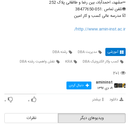
➖مشهد، احمدآباد، بین رضا و طالقانی پلاک 252
☎️تلفن تماس :051-38477650
☑️ مدرسه عالی کسب و کار امین
http://www.amin-inst.ac.ir/
آموزشی
مدیریت DBA
رشته DBA
کسب وکار الکترونیک DBA
KRA
نقش واهمیت رشته DBA
۲۰۱
amininst
دنبال کردن
۰۹ دی ۱۳۹۷
دانلود
بیشتر
۰
۰
ویدیوهای دیگر
نظرات