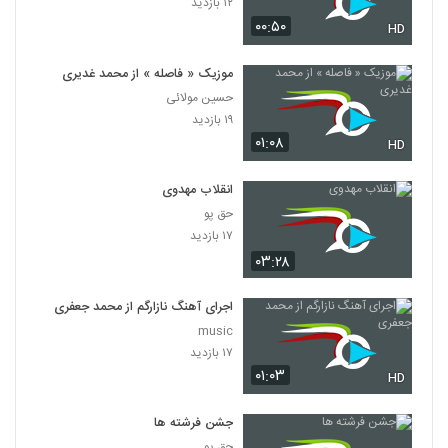
۱۲ بازدید
۰۰:۵۰
HD
موزیک « فاصله » از محمد غدیری
حسین مولائی
۱۹ بازدید
۰۱:۰۸
HD
انقلاب مهدوی
حق پو
۱۷ بازدید
۰۳:۲۸
اجرای آهنگ نازارگم از محمد جعفری
music
۱۷ بازدید
۰۱:۰۳
HD
جشن فرشته ها
حق پو