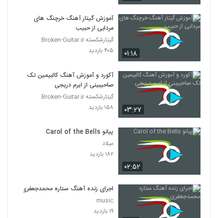
آموزش گیتار آهنگ خرچنگ های
مردابی از حبیب
گیتارشکسته Broken-Guitar.ir
۴۰۵ بازدید
۰۱:۱۸
آکورد و آموزش آهنگ کالبیمین تک
صاحیبینی از ایرم دریجی
گیتارشکسته Broken-Guitar.ir
۱۵۸ بازدید
۰۳:۲۷
پیانو Carol of the Bells
میلاد
۱۸۲ بازدید
۰۲:۵۲
اجرای زنده آهنگ ستاره محمدجعفری
music
۱۹ بازدید