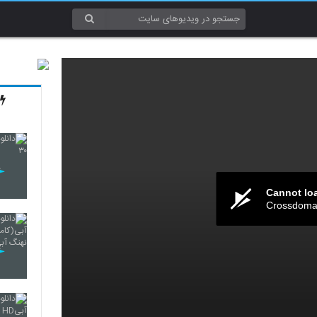
Cannot lo
Crossdomai