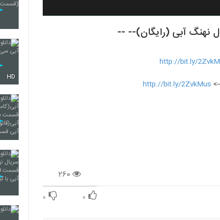
http://bit.ly/2Zvk
HD
-->
http://bit.ly/2ZvkMus
۲۶۰
۰
۰