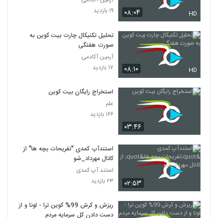
آرمین آکادمی
۱۹ بازدید
۰۸:۰۴
HD
تحلیل تکنیکال چارت بیت کوین به
صورت هفتگی
آرمین آکادمی
۱۷ بازدید
۰۸:۱۰
HD
استخراج رایگان بیت کوین
علم
۱۶۶ بازدید
۰۳:۴۶
استندآپ کمدی "تفریحات بچه ها" از
کانال مهرداد_شو
استند آپ کمدی
۲۳ بازدید
۰۲:۵۳
ریزش و کرش 99% کوین ترا - لونا و از
دست دادن کل سرمایه مردم