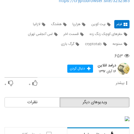
https://cryptobrowser.site/3252585
فیلم
بیت کوین
هزارپا
هشتگ
لازانیا
مغزهای کوچک زنگ زده
قسمت اخر
لس آنجلس تهران
ممنوعه
cryptotab
گرگ بازی
۶۵۳
درامد انلاین
دنبال کردن
۱۶ آبان ۱۳۹۷
بیشتر
۰
۰
ویدیوهای دیگر
نظرات