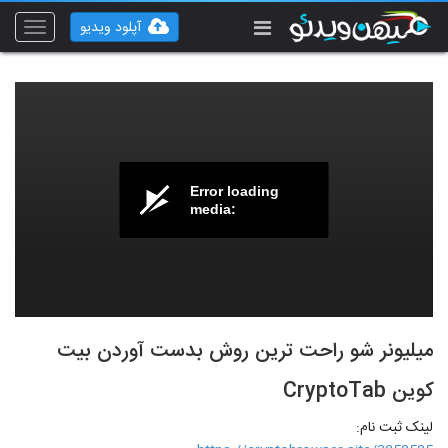
آپلود ویدیو
Toggle
vigation
Error loading
media:
میلیونر شو راحت ترین روش بدست آوردن بیت
کوین CryptoTab
لینک ثبت نام: