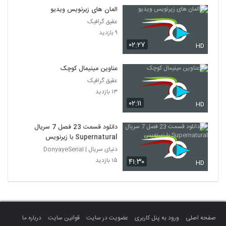
المان های زیرنویس ویدیو
عقیق گرافیک
۹ بازدید
۰۲:۲۷
HD
عناوین مینیمال کوچک
عقیق گرافیک
۱۳ بازدید
۰۲:۱۱
HD
دانلود قسمت 23 فصل 7 سریال
Supernatural با زیرنویس
دنیای سریال | DonyayeSerial
۱۵ بازدید
۴۱:۳۰
HD
صفحه اصلی
ورود به پنل کاربری
عضویت در سایت
قوانین سایت
درباره ما