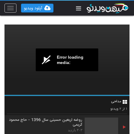
آپلود ویدیو
Toggle
vigation
Error loading
media:
مداحی
۲
۱
از
ویدئو
روضه اربعین حسینی سال 1396 - حاج محمود
کریمی
۴۰۳ بازدید