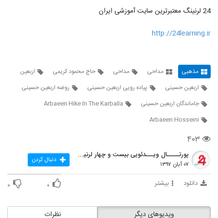
24 لرنینگ معتبرترین سایت آموزشی ایران
http://24learning.ir
مذهبی
مداحی
مداحی
حاج محمود کریمی
اربعین
اربعین حسینی
پیاده رویی اربعین حسینی
روضه اربعین حسینی
جاماندگان اربعین حسینی
Arbaeen Hike In The Karballa
Arbaeen Hosseini
۴۰۳
پورتـــــال ویـــدئویی بیست و چهار لرنینگ
دنبال کردن
۰۷ آبان ۱۳۹۷
دانلود
بیشتر
۰
۰
ویدیوهای دیگر
نظرات