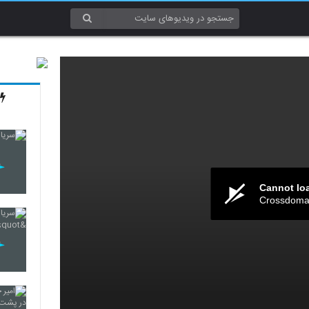
Cannot lo
Crossdomai