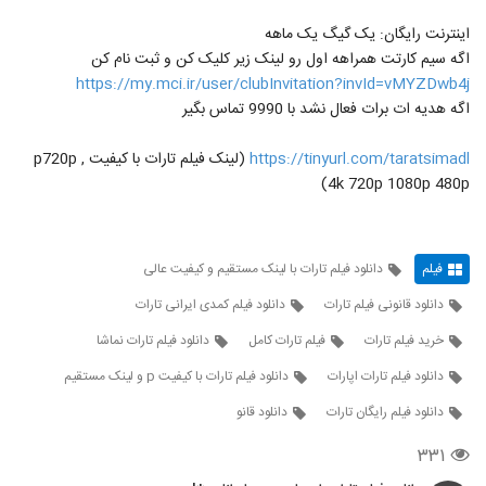
اینترنت رایگان: یک گیگ یک ماهه
اگه سیم کارتت همراهه اول رو لینک زیر کلیک کن و ثبت نام کن
https://my.mci.ir/user/clubInvitation?invId=vMYZDwb4j
اگه هدیه ات برات فعال نشد با 9990 تماس بگیر
https://tinyurl.com/taratsimadl
(لینک فیلم تارات با کیفیت p720p ,
4k 720p 1080p 480p)
فیلم
دانلود فیلم تارات با لینک مستقیم و کیفیت عالی
دانلود قانونی فیلم تارات
دانلود فیلم کمدی ایرانی تارات
خرید فیلم تارات
فیلم تارات کامل
دانلود فیلم تارات نماشا
دانلود فیلم تارات اپارات
دانلود فیلم تارات با کیفیت p و لینک مستقیم
دانلود فیلم رایگان تارات
دانلود قانو
۳۳۱