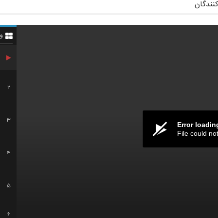
کنندگان
و
2
3
Error loadin
File could no
4
5
6