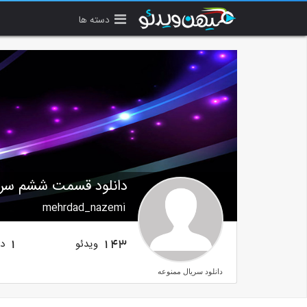
دسته ها
دانلود قسمت ششم سری
mehrdad_nazemi
ویدئو
دن
1
143
دانلود سریال ممنوعه