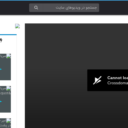
Cannot lo
Crossdomai