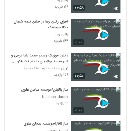
راتین رها
۱۶۹ بازدید
۰۰:۵۹
HD
اجرای راتین رها در جشن نیمه شعبان
۱۴۰۰ جرجافک
راتین رها
۱۴۴ بازدید
۰۱:۰۰
دانلود موزیک ویدیو جدید رضا فرجی و
امیر محمد پولادیان به نام فلامینکو
تیپیکو
تهران سانگ - دانلود آهنگ جدید
۱۵۹ بازدید
۰۰:۵۰
HD
ساز بالابان/موسسه سامان علوی
balaban_duduk
۱۲ بازدید
۰۱:۰۰
ساز ناقارا/موسسه سامان علوی
nagara_gaval