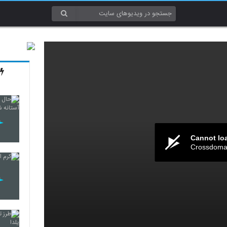
Cannot lo
Crossdomai