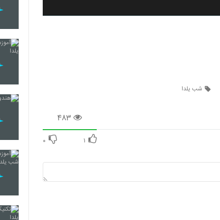
شب یلدا
۴۸۳
۰
۱