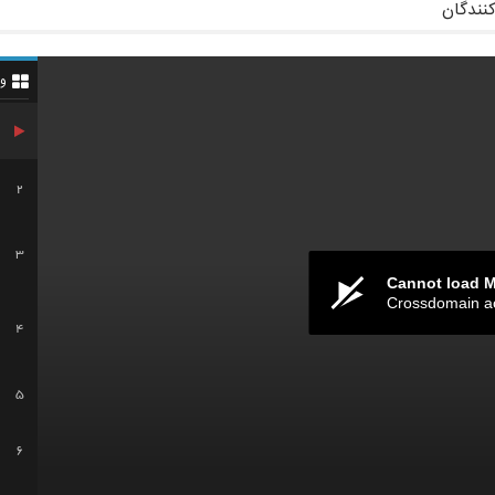
کنندگان
و
2
3
Cannot load 
Crossdomain a
4
5
6