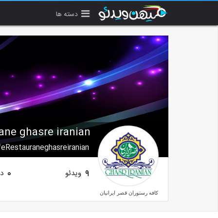
دسته ها
ane ghasre iranian
eRestauraneghasreiranian
ویدئو
دن
0
9
كافه رستوران قصر ايرانيان