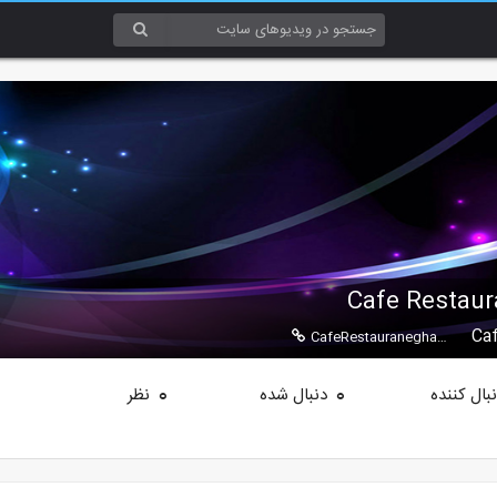
Cafe Restaur
Caf
CafeRestauraneghasreiranian.ir
بال کننده
دنبال شده
نظر
0
0