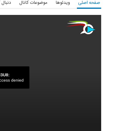
صفحه اصلی
ویدئوها
موضوعات کانال
دنبال 
M3U8:
ccess denied