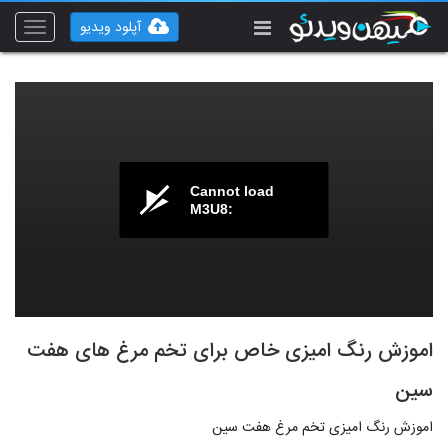
آپلود ویدیو
Toggle
vigation
Cannot load
M3U8:
اموزش رنگ امیزی خاص برای تخم مرغ های هفت
سین
اموزش رنگ امیزی تخم مرغ هفت سین