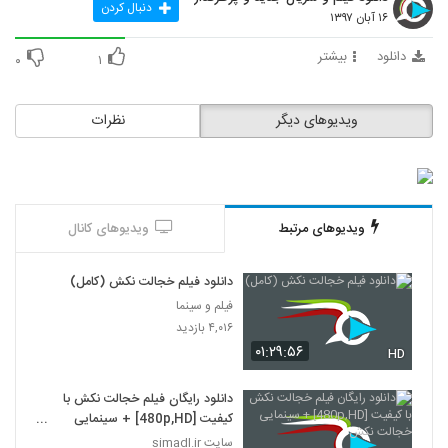
دنبال کردن
۱۶ آبان ۱۳۹۷
دانلود
بیشتر
۰
۱
ویدیوهای دیگر
نظرات
ویدیوهای مرتبط
ویدیوهای کانال
دانلود فیلم خجالت نکش (کامل)
فیلم و سینما
۴,۰۱۶ بازدید
۰۱:۲۹:۵۶
HD
دانلود رایگان فیلم خجالت نکش با
کیفیت [480p,HD] + سینمایی
خجالت نکش
سایت simadl.ir