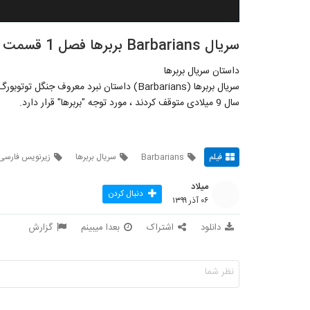
سریال Barbarians بربرها فصل 1 قسمت 2 - زیرنویس فارسی
داستان سریال بربرها
سریال بربرها (Barbarians) داستان نبرد معرو
سال 9 میلادی متوقف کردند ، مورد توجه "بربرها" قرار دارد.
فیلم
Barbarians
سریال بربرها
زیرنویس فارسی
میلاد
دنبال کردن
۰۶ آذر ۱۳۹۹
دانلود
اشتراک
بعدا میبینم
گزارش