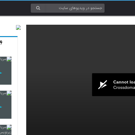
Cannot lo
Crossdomai