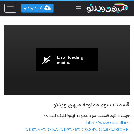
آپلود ویدیو
Toggle
vigation
Error loading
media:
قسمت سوم ممنوعه میهن ویدئو
جهت دانلود قمست سوم ممنوعه اینجا کلیک کنید->>
http://www.simadl.ir/-
%D8%AF%D8%A7%D9%86%D9%84%D9%88%D8%AF-